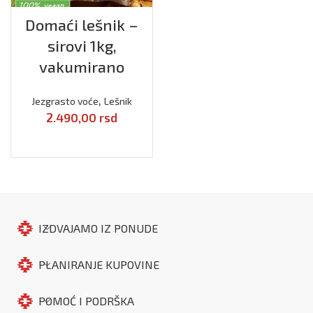
Domaći lešnik –
sirovi 1kg,
vakumirano
,
Jezgrasto voće
Lešnik
2.490,00
rsd
DODAJ U KORPU
IZDVAJAMO IZ PONUDE
PLANIRANJE KUPOVINE
POMOĆ I PODRŠKA